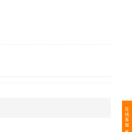
在
线
客
服