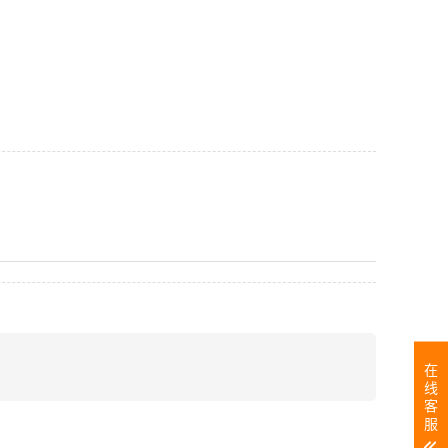
在
线
客
服